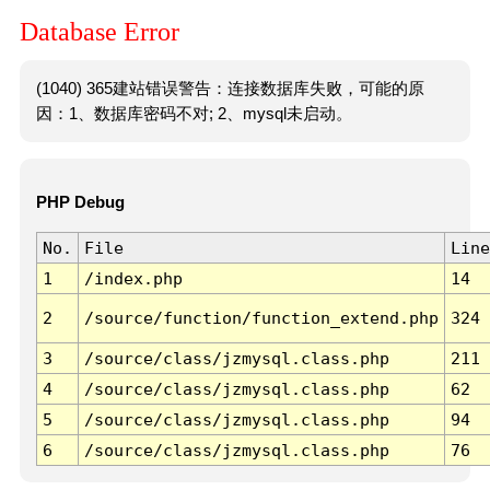
Database Error
(1040) 365建站错误警告：连接数据库失败，可能的原
因：1、数据库密码不对; 2、mysql未启动。
PHP Debug
No.
File
Line
1
/index.php
14
2
/source/function/function_extend.php
324
3
/source/class/jzmysql.class.php
211
4
/source/class/jzmysql.class.php
62
5
/source/class/jzmysql.class.php
94
6
/source/class/jzmysql.class.php
76