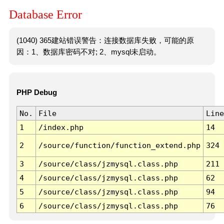
Database Error
(1040) 365建站错误警告：连接数据库失败，可能的原
因：1、数据库密码不对; 2、mysql未启动。
PHP Debug
No.
File
Line
1
/index.php
14
2
/source/function/function_extend.php
324
3
/source/class/jzmysql.class.php
211
4
/source/class/jzmysql.class.php
62
5
/source/class/jzmysql.class.php
94
6
/source/class/jzmysql.class.php
76