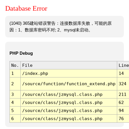
Database Error
(1040) 365建站错误警告：连接数据库失败，可能的原
因：1、数据库密码不对; 2、mysql未启动。
PHP Debug
No.
File
Line
1
/index.php
14
2
/source/function/function_extend.php
324
3
/source/class/jzmysql.class.php
211
4
/source/class/jzmysql.class.php
62
5
/source/class/jzmysql.class.php
94
6
/source/class/jzmysql.class.php
76