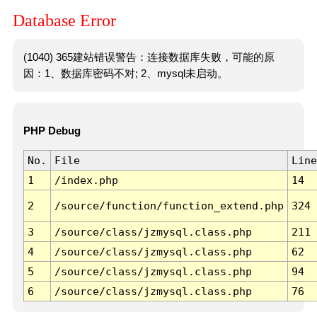
Database Error
(1040) 365建站错误警告：连接数据库失败，可能的原
因：1、数据库密码不对; 2、mysql未启动。
PHP Debug
No.
File
Line
1
/index.php
14
2
/source/function/function_extend.php
324
3
/source/class/jzmysql.class.php
211
4
/source/class/jzmysql.class.php
62
5
/source/class/jzmysql.class.php
94
6
/source/class/jzmysql.class.php
76