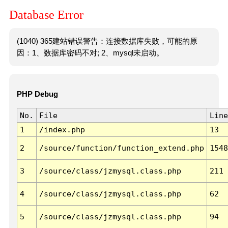
Database Error
(1040) 365建站错误警告：连接数据库失败，可能的原
因：1、数据库密码不对; 2、mysql未启动。
PHP Debug
No.
File
Line
1
/index.php
13
2
/source/function/function_extend.php
1548
3
/source/class/jzmysql.class.php
211
4
/source/class/jzmysql.class.php
62
5
/source/class/jzmysql.class.php
94