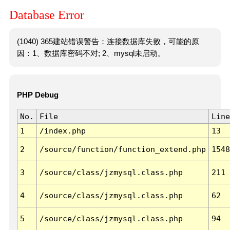
Database Error
(1040) 365建站错误警告：连接数据库失败，可能的原
因：1、数据库密码不对; 2、mysql未启动。
PHP Debug
No.
File
Line
1
/index.php
13
2
/source/function/function_extend.php
1548
3
/source/class/jzmysql.class.php
211
4
/source/class/jzmysql.class.php
62
5
/source/class/jzmysql.class.php
94